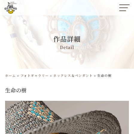
コ
ン
テ
ン
作品詳細
ツ
へ
Detail
ス
キ
ッ
プ
ホーム
»
フォトギャラリー
»
ネックレス＆ペンダント
»
生命の樹
生命の樹