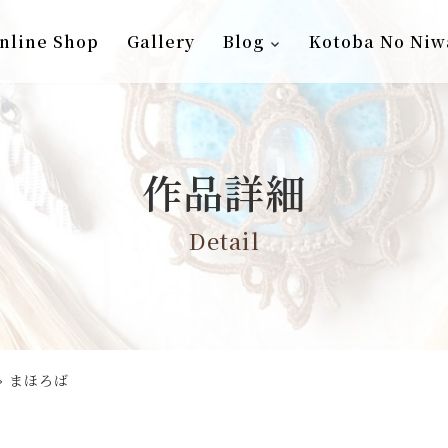
nline Shop
Gallery
Blog
Kotoba No Niw
作品詳細
Detail
»
まほろば