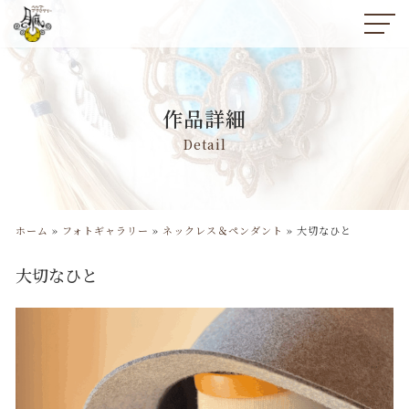
コ
ン
テ
ン
作品詳細
ツ
へ
Detail
ス
キ
ッ
プ
ホーム
»
フォトギャラリー
»
ネックレス＆ペンダント
»
大切なひと
大切なひと