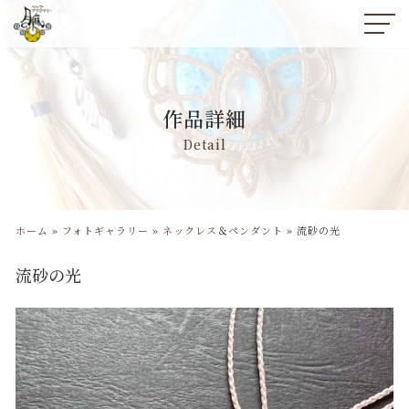
コ
ン
テ
ン
作品詳細
ツ
へ
Detail
ス
キ
ッ
プ
ホーム
»
フォトギャラリー
»
ネックレス＆ペンダント
»
流砂の光
流砂の光