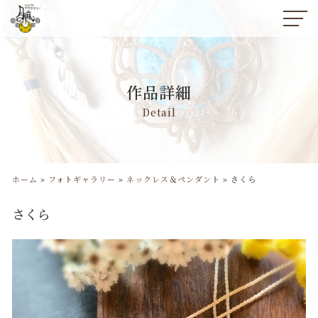
コ
ン
テ
ン
作品詳細
ツ
へ
Detail
ス
キ
ッ
プ
ホーム
»
フォトギャラリー
»
ネックレス＆ペンダント
»
さくら
さくら