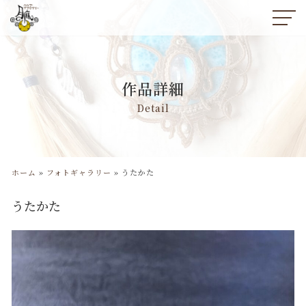
コ
ン
テ
ン
作品詳細
ツ
へ
Detail
ス
キ
ッ
プ
ホーム
»
フォトギャラリー
»
うたかた
うたかた