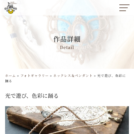
コ
ン
テ
ン
作品詳細
ツ
へ
Detail
ス
キ
ッ
プ
ホーム
»
フォトギャラリー
»
ネックレス＆ペンダント
»
光で遊び、色彩に
踊る
光で遊び、色彩に踊る