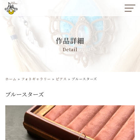
コ
ン
テ
ン
作品詳細
ツ
へ
Detail
ス
キ
ッ
プ
ホーム
»
フォトギャラリー
»
ピアス
»
ブルースターズ
ブルースターズ