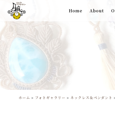
Home
About
O
コ
ン
テ
ン
ツ
へ
ス
キ
ッ
プ
ホーム
»
フォトギャラリー
»
ネックレス＆ペンダント