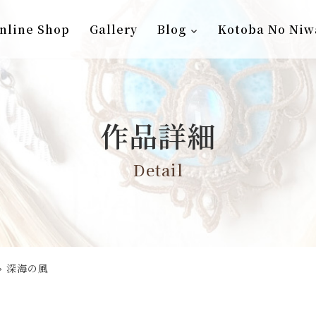
nline Shop
Gallery
Blog
Kotoba No Niw
作品詳細
Detail
»
深海の風