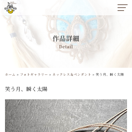
コ
ン
テ
ン
作品詳細
ツ
へ
Detail
ス
キ
ッ
プ
ホーム
»
フォトギャラリー
»
ネックレス＆ペンダント
»
笑う月、瞬く太陽
笑う月、瞬く太陽