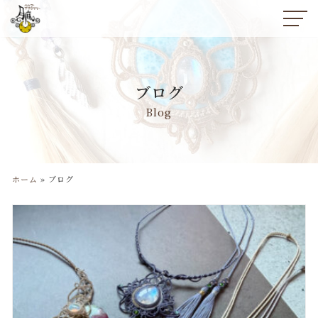
コ
ン
テ
ン
ブログ
ツ
へ
Blog
ス
キ
ッ
プ
ホーム
»
ブログ