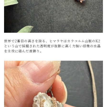
世界で2番目の高さを誇る、ヒマラヤはカラコルム山脈のK2
という山で採掘された透明度が抜群に高く力強い印象の水晶
を主役に結んだ首飾り。