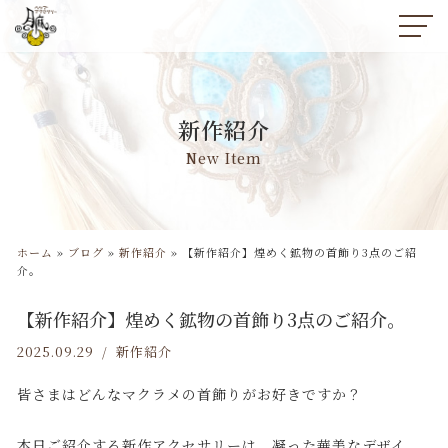
コ
ン
テ
ン
新作紹介
ツ
へ
New Item
ス
キ
ッ
プ
ホーム
»
ブログ
»
新作紹介
»
【新作紹介】煌めく鉱物の首飾り3点のご紹
介。
【新作紹介】煌めく鉱物の首飾り3点のご紹介。
2025.09.29
新作紹介
皆さまはどんなマクラメの首飾りがお好きですか？
本日ご紹介する新作アクセサリーは、凝った華美なデザイ